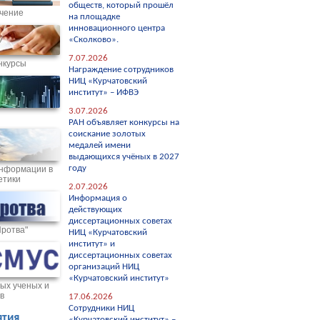
обществ, который прошёл
чение
на площадке
инновационного центра
«Сколково».
7.07.2026
нкурсы
Награждение сотрудников
НИЦ «Курчатовский
институт» – ИФВЭ
3.07.2026
РАН объявляет конкурсы на
соискание золотых
медалей имени
выдающихся учёных в 2027
году
нформации в
етики
2.07.2026
Информация о
действующих
диссертационных советах
Протва"
НИЦ «Курчатовский
институт» и
диссертационных советах
организаций НИЦ
«Курчатовский институт»
ых ученых и
в
17.06.2026
Сотрудники НИЦ
тия
«Курчатовский институт» –