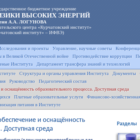
ударственное бюджетное учреждение
ИЗИКИ ВЫСОКИХ ЭНЕРГИЙ
ени А.А. ЛОГУНОВА
ательского центра «Курчатовский институт»
чатовский институт» – ИФВЭ)
Исследования и проекты
Управление, научные советы
Конференци
 в Великой Отечественной войне
Противодействие коррупции
П
еные Института
Департамент трансфера знаний и технологий
ституте
Структура и органы управления Института
Документы
ния
Руководство
Педагогический состав
и оснащённость образовательного процесса. Доступная среда
щихся
Платные образовательные услуги
Финансово-хозяйственная
низация питания в Институте
обеспечение и оснащённость
Разделы
. Доступная среда