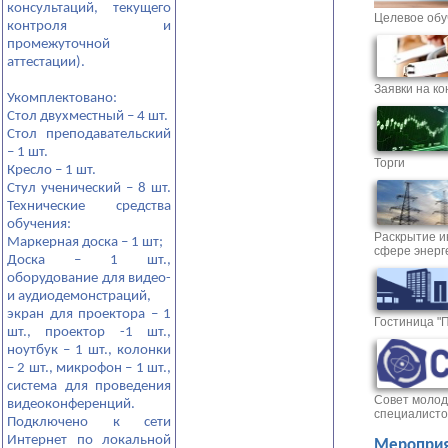
консультаций, текущего
Целевое обу
контроля и
промежуточной
аттестации).
Заявки на ко
Укомплектовано:
Стол двухместный – 4 шт.
Стол преподавательский
– 1 шт.
Торги
Кресло – 1 шт.
Стул ученический – 8 шт.
Технические средства
обучения:
Раскрытие и
Маркерная доска – 1 шт;
сфере энерг
Доска – 1 шт.,
оборудование для видео-
и аудиодемонстраций,
экран для проектора – 1
Гостиница "
шт., проектор -1 шт.,
ноутбук – 1 шт., колонки
– 2 шт., микрофон – 1 шт.,
система для проведения
Совет молод
видеоконференций.
специалисто
Подключено к сети
Интернет по локальной
Мероприя