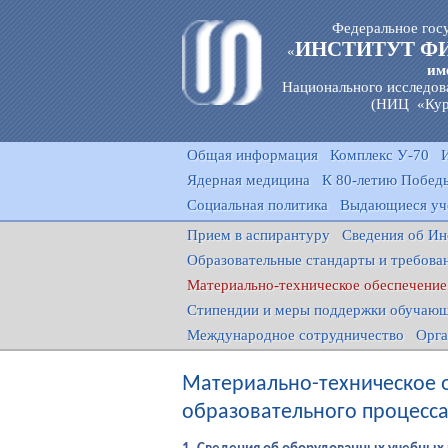
Федеральное гос
ИНСТИТУТ Ф
«
им
Национального исследов
(НИЦ «Кур
Общая информация
Комплекс У-70
Ядерная медицина
К 80-летию Победы
Социальная политика
Выдающиеся уч
Прием в аспирантуру
Сведения об Ин
Образовательные стандарты и требова
Материально-техническое обеспечение 
Стипендии и меры поддержки обучаю
Международное сотрудничество
Орга
Материально-техническое 
образовательного процесса