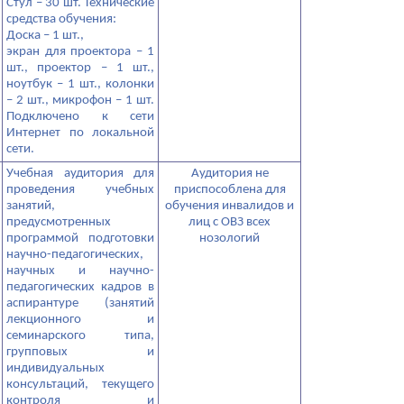
Стул – 30 шт. Технические
средства обучения:
Доска – 1 шт.,
экран для проектора – 1
шт., проектор – 1 шт.,
ноутбук – 1 шт., колонки
– 2 шт., микрофон – 1 шт.
Подключено к сети
Интернет по локальной
сети.
Учебная аудитория для
Аудитория не
проведения учебных
приспособлена для
занятий,
обучения инвалидов и
предусмотренных
лиц с ОВЗ всех
программой подготовки
нозологий
научно-педагогических,
научных и научно-
педагогических кадров в
аспирантуре (занятий
лекционного и
семинарского типа,
групповых и
индивидуальных
консультаций, текущего
контроля и