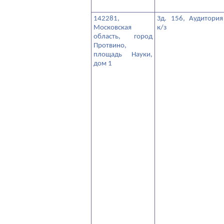
142281,
Зд. 156, Аудитория
Московская
к/з
область, город
Протвино,
площадь Науки,
дом 1