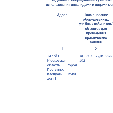
1. Сведения об оборудованных учебных 
использования инвалидами и лицами с 
Адрес
Наименование
оборудованных
учебных кабинетов/
объектов для
проведения
практических
занятий
1
2
142281,
Зд. 307, Аудитория
Московская
102
область, город
Протвино,
площадь Науки,
дом 1