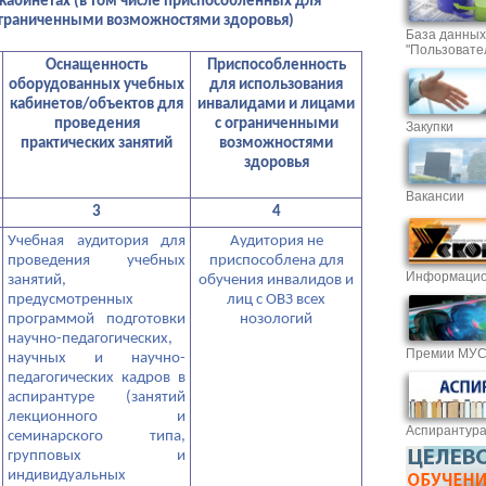
кабинетах (в том числе приспособленных для
ограниченными возможностями здоровья)
База данных
"Пользовате
Оснащенность
Приспособленность
оборудованных учебных
для использования
кабинетов/объектов для
инвалидами и лицами
проведения
с ограниченными
Закупки
практических занятий
возможностями
здоровья
Вакансии
3
4
Учебная аудитория для
Аудитория не
проведения учебных
приспособлена для
Информацио
занятий,
обучения инвалидов и
предусмотренных
лиц с ОВЗ всех
программой подготовки
нозологий
научно-педагогических,
Премии МУ
научных и научно-
педагогических кадров в
аспирантуре (занятий
лекционного и
Аспирантур
семинарского типа,
групповых и
индивидуальных