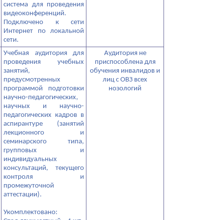
система для проведения
видеоконференций.
Подключено к сети
Интернет по локальной
сети.
Учебная аудитория для
Аудитория не
проведения учебных
приспособлена для
занятий,
обучения инвалидов и
предусмотренных
лиц с ОВЗ всех
программой подготовки
нозологий
научно-педагогических,
научных и научно-
педагогических кадров в
аспирантуре (занятий
лекционного и
семинарского типа,
групповых и
индивидуальных
консультаций, текущего
контроля и
промежуточной
аттестации).
Укомплектовано: