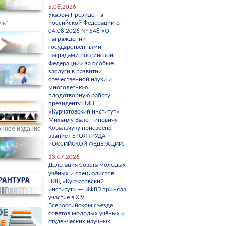
5.08.2026
Указом Президента
ль"
Российской Федерации от
04.08.2026 № 548 «О
награждении
государственными
наградами Российской
Федерации» за особые
заслуги в развитии
отечественной науки и
многолетнюю
плодотворную работу
президенту НИЦ
«Курчатовский институт»
Михаилу Валентиновичу
Ковальчуку присвоено
нное издание
звание ГЕРОЯ ТРУДА
РОССИЙСКОЙ ФЕДЕРАЦИИ.
13.07.2026
С
Делегация Совета молодых
учёных и специалистов
НИЦ «Курчатовский
институт» — ИФВЭ приняла
участие в XIV
а
Всероссийском съезде
советов молодых учёных и
студенческих научных