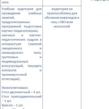
сети.
Учебная аудитория для
Аудитория не
проведения учебных
приспособлена для
занятий,
обучения инвалидов и
предусмотренных
лиц с ОВЗ всех
программой подготовки
нозологий
научно-педагогических,
научных и научно-
педагогических кадров в
аспирантуре (занятий
лекционного и
семинарского типа,
групповых и
индивидуальных
консультаций, текущего
контроля и
промежуточной
аттестации).
Укомплектовано:
Стол двухместный – 4 шт.
Стол преподавательский
– 1 шт.
Кресло – 1 шт.