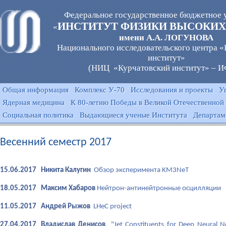
Федеральное государственное бюджетное 
ИНСТИТУТ ФИЗИКИ ВЫСОКИХ
«
имени А.А. ЛОГУНОВА
Национального исследовательского центра 
институт»
(НИЦ «Курчатовский институт» – 
Общая информация
Комплекс У-70
Исследования и проекты
У
Ядерная медицина
К 80-летию Победы в Великой Отечественной
Социальная политика
Выдающиеся ученые Института
Департам
Весенний семестр 2017
15.06.2017
Никита Калугин
Обзор эксперимента KM3NeT
18.05.2017
Максим Хабаров
Нейтрон-антинейтронные осцилляции
11.05.2017
Андрей Рыжов
LHeC project
27.04.2017
Владислав Денисов
"Jet Constituents for Deep Neural 